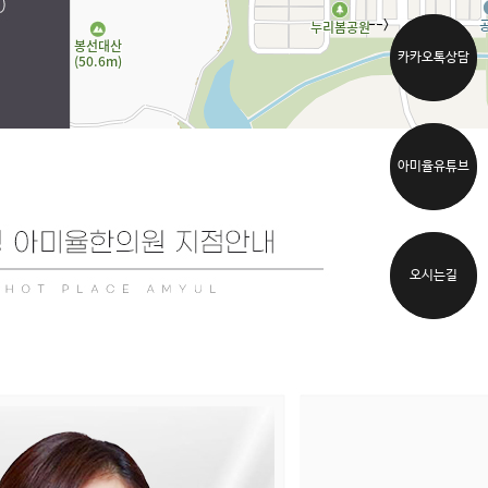
-->
카카오톡상담
카카오톡상담
아미율유튜브
아미율유튜브
오시는길
오시는길