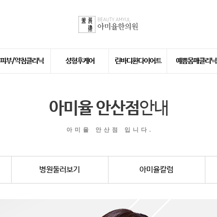
피부/약침클리닉
성형후케어
린바디환다이어트
예쁨몸매클리닉
안면홍조
성형후붓기치료
린바디환다이어트
한방가슴성형
성형후부작용치료
힙업매선
아미율 안산점
안내
아미율 안산점 입니다.
병원둘러보기
아미율칼럼