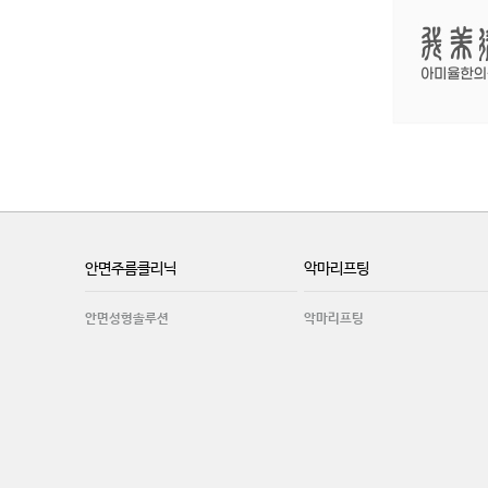
안면주름클리닉
악마리프팅
안면성형솔루션
악마리프팅