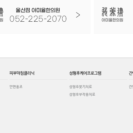
피부약침클리닉
성형후케어프로그램
간
안면홍조
성형후붓기치료
간
성형후부작용치료