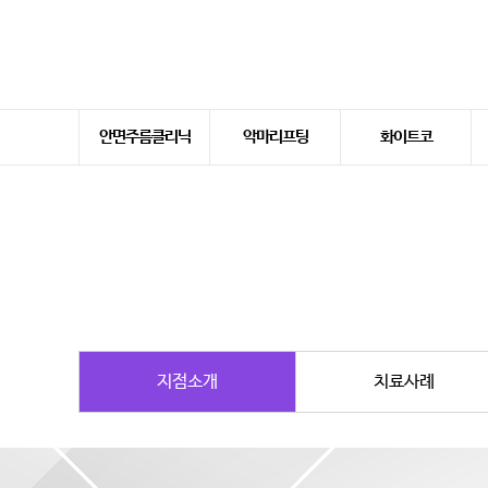
안면주름클리닉
악마리프팅
화이트코
THE채움
악마리프팅
안면홍조
팔자주름클리닉
이마주름/미간주름
입술주름/심술보
볼꺼짐
목주름/이중턱
녹는금실매선
한방코성형
지점소개
치료사례