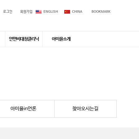
로그인
회원가입
ENGLISH
CHINA
BOOKMARK
안면비대칭클리닉
아미율소개
안면비대칭
지점/의료진소개
병원둘러보기
아미율칼럼
아미율in언론
찾아오시는길
아미율in언론
찾아오시는길